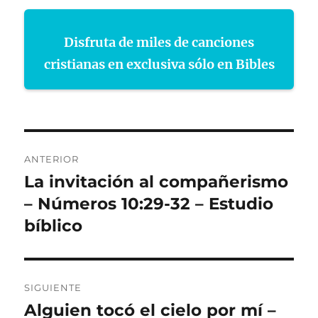
Disfruta de miles de canciones
cristianas en exclusiva sólo en Bibles
Navegación
ANTERIOR
de
La invitación al compañerismo
Entrada
anterior:
– Números 10:29-32 – Estudio
entradas
bíblico
SIGUIENTE
Alguien tocó el cielo por mí –
Entrada