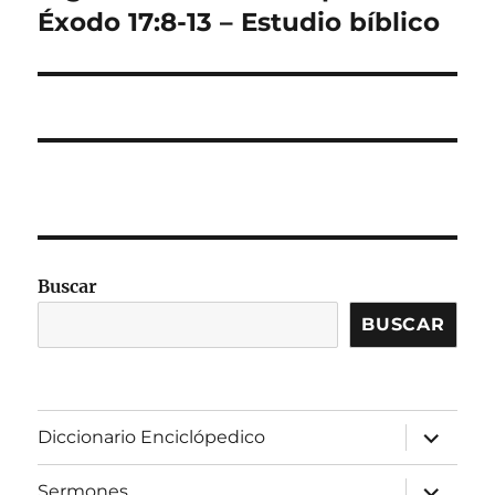
siguiente:
Éxodo 17:8-13 – Estudio bíblico
Buscar
BUSCAR
expandir
Diccionario Enciclópedico
el
menú
inferior
expandir
Sermones