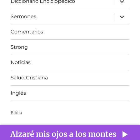
Diccionario Enciclópedico
el
menú
inferior
expandir
Sermones
el
menú
inferior
Comentarios
Strong
Noticias
Salud Cristiana
Inglés
Biblia
Alzaré mis ojos a los montes