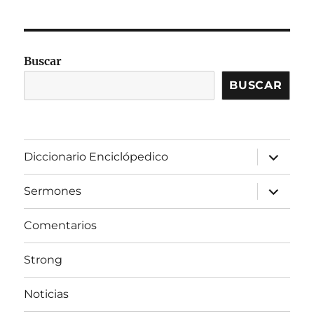
Buscar
BUSCAR
expandir
Diccionario Enciclópedico
el
menú
inferior
expandir
Sermones
el
menú
inferior
Comentarios
Strong
Noticias