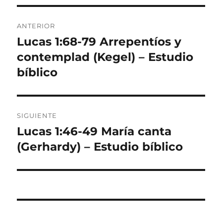
Navegación
ANTERIOR
de
Lucas 1:68-79 Arrepentíos y
Entrada
anterior:
contemplad (Kegel) – Estudio
entradas
bíblico
SIGUIENTE
Lucas 1:46-49 María canta
Entrada
siguiente:
(Gerhardy) – Estudio bíblico