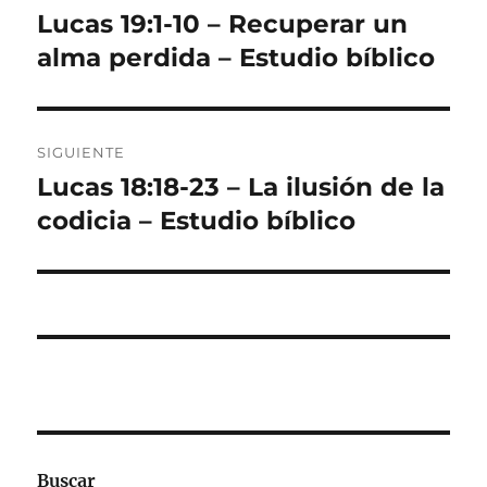
de
Lucas 19:1-10 – Recuperar un
Entrada
anterior:
alma perdida – Estudio bíblico
entradas
SIGUIENTE
Lucas 18:18-23 – La ilusión de la
Entrada
siguiente:
codicia – Estudio bíblico
Buscar