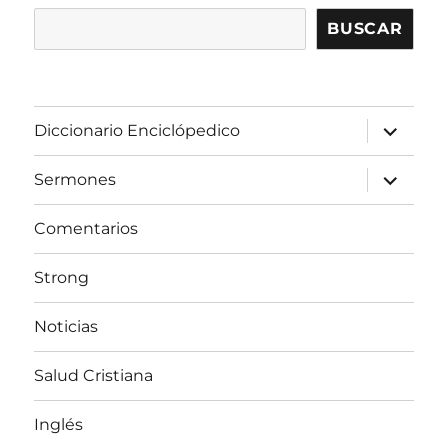
BUSCAR
expandir
Diccionario Enciclópedico
el
menú
inferior
expandir
Sermones
el
menú
inferior
Comentarios
Strong
Noticias
Salud Cristiana
Inglés