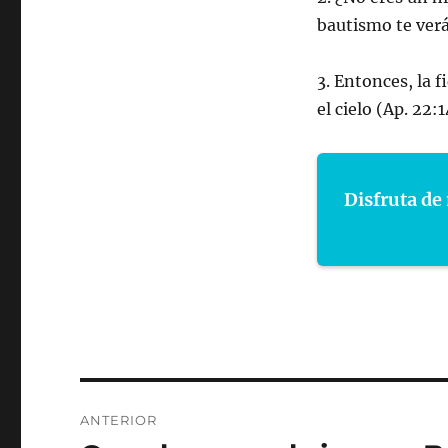
bautismo te verá
3. Entonces, la f
el cielo (Ap. 22:1
Disfruta de 
Navegación
ANTERIOR
de