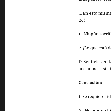
C. En esta mism
26).
1. ¡Ningún sacri
2. ¡Lo que está 
D. Ser fieles en 
ancianos — sí,
Conclusión:
1. Se requiere fid
2. ¿No eres un hi