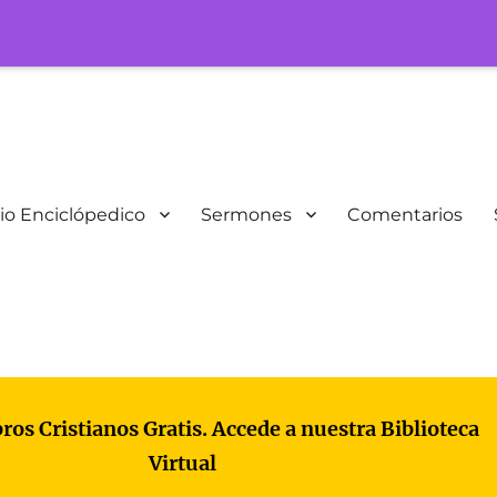
io Enciclópedico
Sermones
Comentarios
bros Cristianos Gratis. Accede a nuestra Biblioteca
Virtual