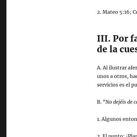
2. Mateo 5:16; C
III. Por 
de la cue
A. Al ilustrar a
unos a otros, ha
servicios es el 
B.
“No dejéis de 
1. Algunos ento
2. El punto: ¡Pl