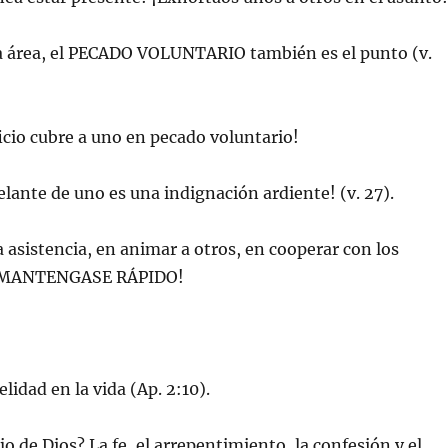
a área, el PECADO VOLUNTARIO también es el punto (v.
ficio cubre a uno en pecado voluntario!
delante de uno es una indignación ardiente! (v. 27).
la asistencia, en animar a otros, en cooperar con los
 ¡MANTENGASE RÁPIDO!
elidad en la vida (Ap. 2:10).
jo de Dios? La fe, el arrepentimiento, la confesión y el