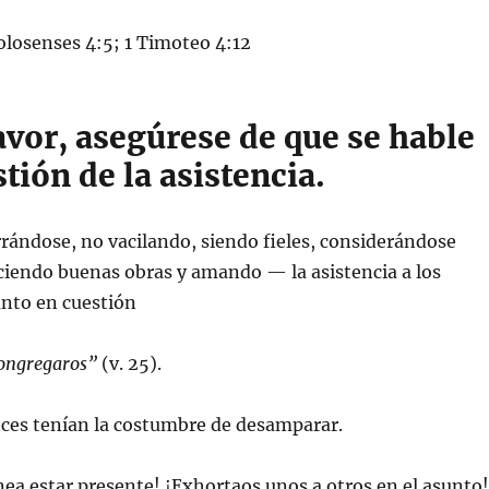
olosenses 4:5; 1 Timoteo 4:12
favor, asegúrese de que se hable
stión de la asistencia.
ferrándose, no vacilando, siendo fieles, considerándose
ciendo buenas obras y amando — la asistencia a los
punto en cuestión
congregaros”
(v. 25).
nces tenían la costumbre de desamparar.
anea estar presente! ¡Exhortaos unos a otros en el asunto!