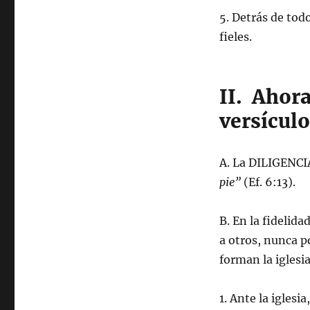
5. Detrás de todo
fieles.
II. Ahor
versículo
A. La DILIGENCI
pie”
(Ef. 6:13).
B. En la fideli
a otros, nunca 
forman la iglesi
1. Ante la iglesi