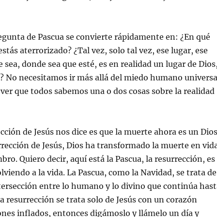
egunta de Pascua se convierte rápidamente en: ¿En qué
estás aterrorizado? ¿Tal vez, solo tal vez, ese lugar, ese
e sea, donde sea que esté, es en realidad un lugar de Dios
s? No necesitamos ir más allá del miedo humano universa
 ver que todos sabemos una o dos cosas sobre la realidad
ección de Jesús nos dice es que la muerte ahora es un Dio
urrección de Jesús, Dios ha transformado la muerte en vid
bro. Quiero decir, aquí está la Pascua, la resurrección, es
lviendo a la vida. La Pascua, como la Navidad, se trata de
ntersección entre lo humano y lo divino que continúa hast
 la resurrección se trata solo de Jesús con un corazón
nes inflados, entonces digámoslo y llámelo un día y