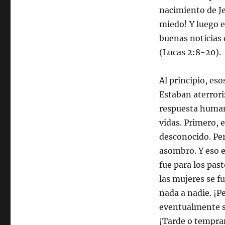
nacimiento de Je
miedo! Y luego 
buenas noticias q
(Lucas 2:8-20).
Al principio, es
Estaban aterror
respuesta human
vidas. Primero, e
desconocido. Per
asombro. Y eso e
fue para los pas
las mujeres se f
nada a nadie. ¡P
eventualmente s
¡Tarde o tempran