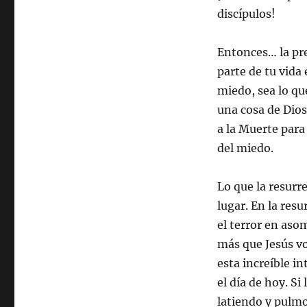
discípulos!
Entonces… la pr
parte de tu vida 
miedo, sea lo qu
una cosa de Dio
a la Muerte para
del miedo.
Lo que la resurr
lugar. En la res
el terror en asom
más que Jesús vo
esta increíble i
el día de hoy. Si
latiendo y pulmo