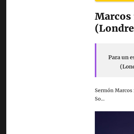
Marcos 
(Londre
Para un e
(Lond
Sermón Marcos 
So…