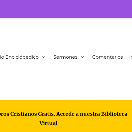
io Enciclópedico
Sermones
Comentarios
bros Cristianos Gratis. Accede a nuestra Biblioteca
Virtual