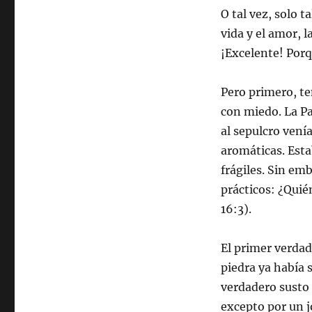
O tal vez, solo t
vida y el amor, l
¡Excelente! Porq
Pero primero, t
con miedo. La Pa
al sepulcro vení
aromáticas. Est
frágiles. Sin e
prácticos: ¿Quié
16:3).
El primer verdad
piedra ya había 
verdadero susto 
excepto por un j