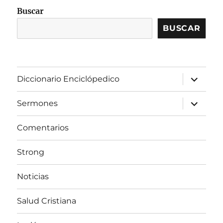
Buscar
BUSCAR
expandir
Diccionario Enciclópedico
el
menú
inferior
expandir
Sermones
el
menú
inferior
Comentarios
Strong
Noticias
Salud Cristiana