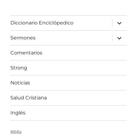
expandir
Diccionario Enciclópedico
el
menú
inferior
expandir
Sermones
el
menú
inferior
Comentarios
Strong
Noticias
Salud Cristiana
Inglés
Biblia