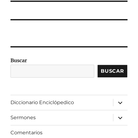
Buscar
BUSCAR
expandir
Diccionario Enciclópedico
el
menú
inferior
expandir
Sermones
el
menú
inferior
Comentarios