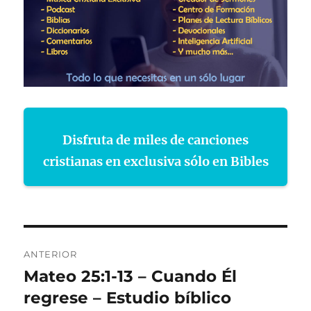
Disfruta de miles de canciones
cristianas en exclusiva sólo en Bibles
Navegación
ANTERIOR
de
Mateo 25:1-13 – Cuando Él
Entrada
anterior:
regrese – Estudio bíblico
entradas