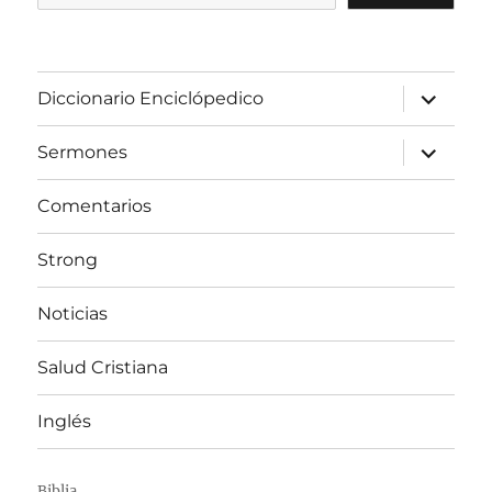
expandir
Diccionario Enciclópedico
el
menú
inferior
expandir
Sermones
el
menú
inferior
Comentarios
Strong
Noticias
Salud Cristiana
Inglés
Biblia