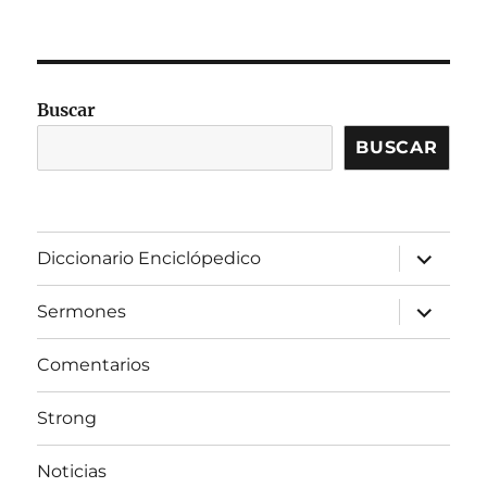
Buscar
BUSCAR
expandir
Diccionario Enciclópedico
el
menú
inferior
expandir
Sermones
el
menú
inferior
Comentarios
Strong
Noticias