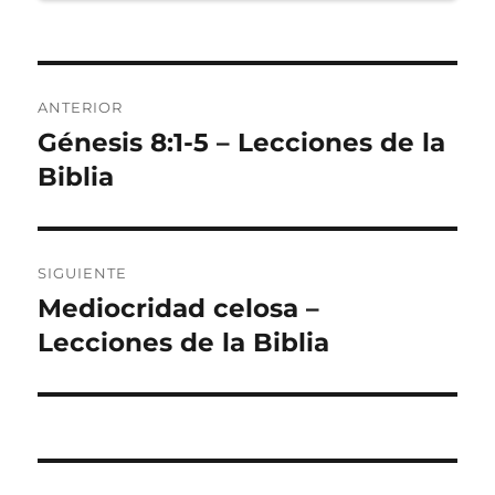
Navegación
ANTERIOR
de
Génesis 8:1-5 – Lecciones de la
Entrada
anterior:
Biblia
entradas
SIGUIENTE
Mediocridad celosa –
Entrada
siguiente:
Lecciones de la Biblia