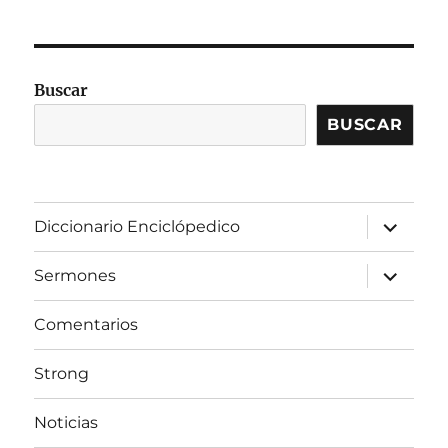
Buscar
BUSCAR
expandir
Diccionario Enciclópedico
el
menú
inferior
expandir
Sermones
el
menú
inferior
Comentarios
Strong
Noticias