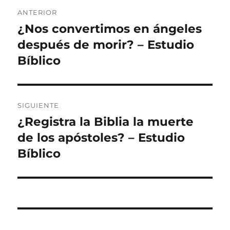
Navegación
ANTERIOR
de
¿Nos convertimos en ángeles
Entrada
anterior:
después de morir? – Estudio
entradas
Bíblico
SIGUIENTE
¿Registra la Biblia la muerte
Entrada
siguiente:
de los apóstoles? – Estudio
Bíblico