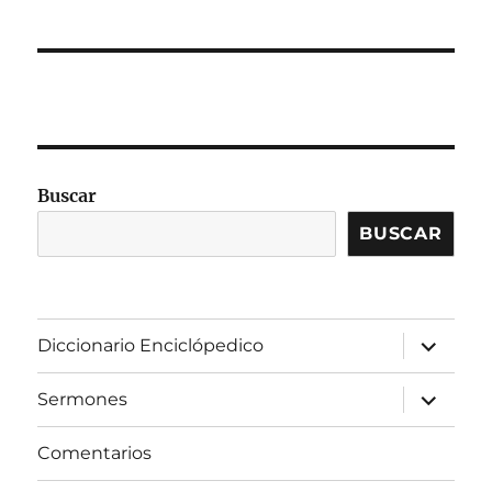
Buscar
BUSCAR
expandir
Diccionario Enciclópedico
el
menú
inferior
expandir
Sermones
el
menú
inferior
Comentarios