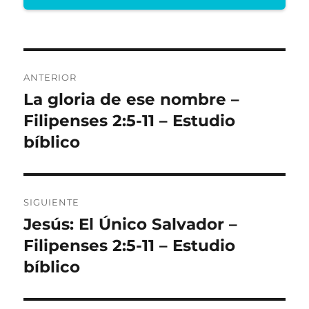
Navegación
ANTERIOR
de
La gloria de ese nombre –
Entrada
anterior:
Filipenses 2:5-11 – Estudio
entradas
bíblico
SIGUIENTE
Jesús: El Único Salvador –
Entrada
siguiente:
Filipenses 2:5-11 – Estudio
bíblico