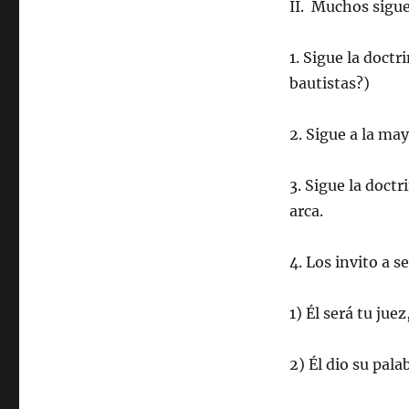
II. Muchos sigu
1. Sigue la doct
bautistas?)
2. Sigue a la may
3. Sigue la doctr
arca.
4. Los invito a se
1) Él será tu jue
2) Él dio su pala