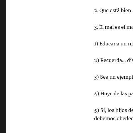
2. Que está bien
3. El mal es el m
1) Educar a un n
2) Recuerda… días
3) Sea un ejemplo
4) Huye de las pa
5) Sí, los hijos 
debemos obedece