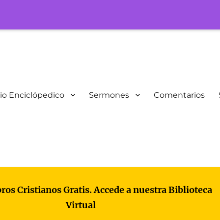
io Enciclópedico
Sermones
Comentarios
bros Cristianos Gratis. Accede a nuestra Biblioteca
Virtual