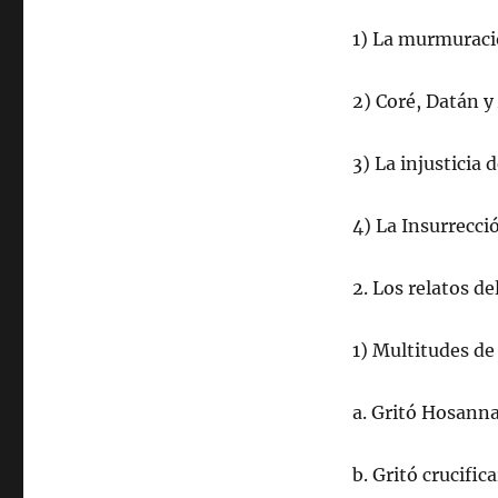
1) La murmuració
2) Coré, Datán y
3) La injusticia 
4) La Insurrecci
2. Los relatos 
1) Multitudes de
a. Gritó Hosanna
b. Gritó crucific