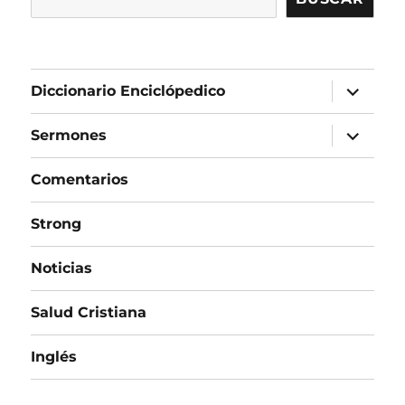
expandir
Diccionario Enciclópedico
el
menú
inferior
expandir
Sermones
el
menú
inferior
Comentarios
Strong
Noticias
Salud Cristiana
Inglés