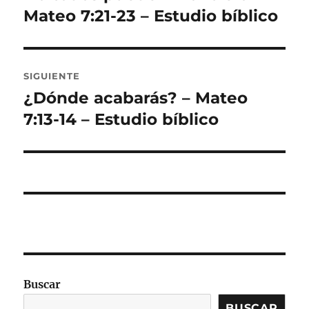
anterior:
Mateo 7:21-23 – Estudio bíblico
entradas
SIGUIENTE
¿Dónde acabarás? – Mateo
Entrada
siguiente:
7:13-14 – Estudio bíblico
Buscar
BUSCAR