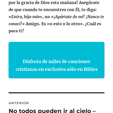
por la gracia de Dios esta mañana! Asegúrate
de que cuando te encuentres con Él, te diga:
«
Entra, hijo mío
«, no «
¡Apártate de mí! ¡Nunca te
conocí!
» Amigo. Es «o esto o lo otro». ¿Cuál es
para ti?
Disfruta de miles de canciones
cristianas en exclusiva sólo en Bibles
Navegación
ANTERIOR
de
No todos pueden ir al cielo –
Entrada