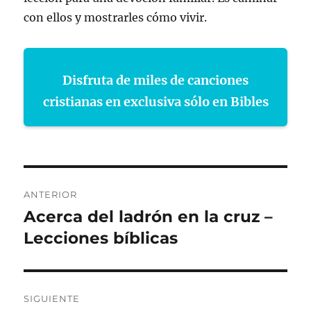
con ellos y mostrarles cómo vivir.
Disfruta de miles de canciones
cristianas en exclusiva sólo en Bibles
Navegación
ANTERIOR
de
Acerca del ladrón en la cruz –
Entrada
anterior:
Lecciones bíblicas
entradas
SIGUIENTE