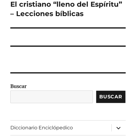
El cristiano “lleno del Espíritu”
Entrada
siguiente:
– Lecciones bíblicas
Buscar
BUSCAR
expandir
Diccionario Enciclópedico
el
menú