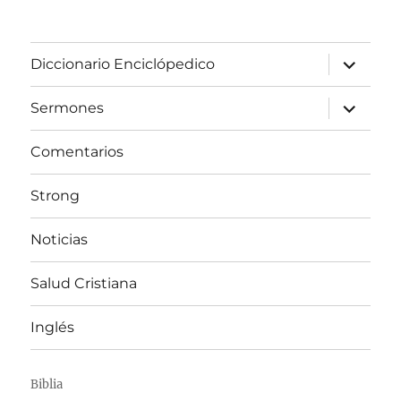
expandir
Diccionario Enciclópedico
el
menú
inferior
expandir
Sermones
el
menú
inferior
Comentarios
Strong
Noticias
Salud Cristiana
Inglés
Biblia