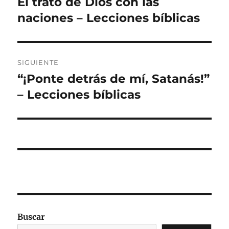
El trato de Dios con las
Entrada
anterior:
naciones – Lecciones bíblicas
entradas
SIGUIENTE
“¡Ponte detrás de mí, Satanás!”
Entrada
siguiente:
– Lecciones bíblicas
Buscar