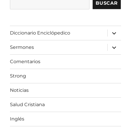
BUSCAR
expandir
Diccionario Enciclópedico
el
menú
inferior
expandir
Sermones
el
menú
inferior
Comentarios
Strong
Noticias
Salud Cristiana
Inglés