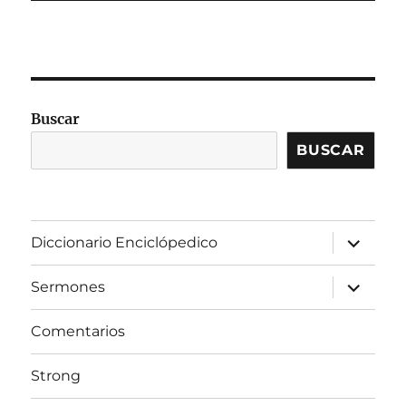
Buscar
BUSCAR
expandir
Diccionario Enciclópedico
el
menú
inferior
expandir
Sermones
el
menú
inferior
Comentarios
Strong