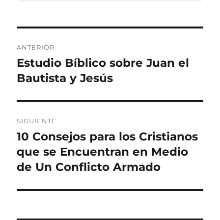
Navegación
ANTERIOR
de
Estudio Bíblico sobre Juan el
Entrada
anterior:
Bautista y Jesús
entradas
SIGUIENTE
10 Consejos para los Cristianos
Entrada
siguiente:
que se Encuentran en Medio
de Un Conflicto Armado