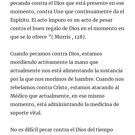
pecando contra el Dios que está presente en ese
momento, contra Uno que continuamente da el
Espíritu. El acto impuro es un acto de pesar
contra el buen regalo de Dios en el momento en
que se lo ofrece ”(
Morris
, 128).
Cuando pecamos contra Dios, estamos
mordiendo activamente la mano que
actualmente nos está alimentando la sustancia
por la que nos morimos de hambre. Cuando nos
rebelamos contra Cristo, estamos atacando al
Médico que actualmente, en ese mismo
momento, está administrando la medicina de
soporte vital.
No es difícil pecar contra el Dios del tiempo