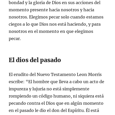
bondad y la gloria de Dios en sus acciones del
momento presente hacia nosotros y hacia
nosotros. Elegimos pecar solo cuando estamos
ciegos a lo que Dios nos está haciendo, y para
nosotros en el momento en que elegimos
pecar.
El dios del pasado
El erudito del Nuevo Testamento Leon Morris
escribe: “El hombre que lleva a cabo un acto de
impureza y lujuria no está simplemente
rompiendo un código humano, ni siquiera está
pecando contra el Dios que en algún momento
en el pasado le dio el don del Espíritu. Él está