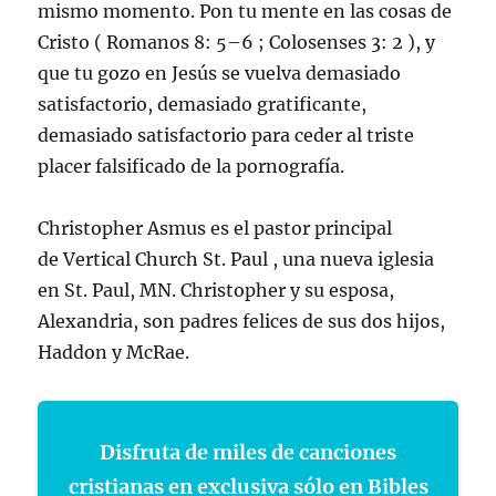
mismo momento. Pon tu mente en las cosas de
Cristo (
Romanos 8: 5–6
;
Colosenses 3: 2
), y
que tu gozo en Jesús se vuelva demasiado
satisfactorio, demasiado gratificante,
demasiado satisfactorio para ceder al triste
placer falsificado de la pornografía.
Christopher Asmus
es el pastor principal
de
Vertical Church St. Paul
, una nueva iglesia
en St. Paul, MN. Christopher y su esposa,
Alexandria, son padres felices de sus dos hijos,
Haddon y McRae.
Disfruta de miles de canciones
cristianas en exclusiva sólo en Bibles