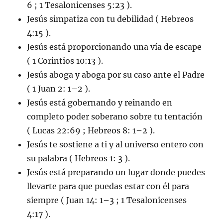
6
;
1 Tesalonicenses 5:23
).
Jesús simpatiza con tu debilidad (
Hebreos
4:15
).
Jesús está proporcionando una vía de escape
(
1 Corintios 10:13
).
Jesús aboga y aboga por su caso ante el Padre
(
1 Juan 2: 1–2
).
Jesús está gobernando y reinando en
completo poder soberano sobre tu tentación
(
Lucas 22:69
;
Hebreos 8: 1–2
).
Jesús te sostiene a ti y al universo entero con
su palabra (
Hebreos 1: 3
).
Jesús está preparando un lugar donde puedes
llevarte para que puedas estar con él para
siempre (
Juan 14: 1–3
;
1 Tesalonicenses
4:17
).