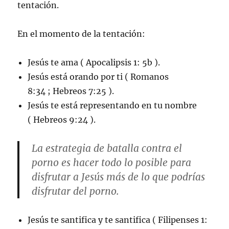
tentación.
En el momento de la tentación:
Jesús te ama (
Apocalipsis 1: 5b
).
Jesús está orando por ti (
Romanos
8:34
;
Hebreos 7:25
).
Jesús te está representando en tu nombre
(
Hebreos 9:24
).
La estrategia de batalla contra el
porno es hacer todo lo posible para
disfrutar a Jesús más de lo que podrías
disfrutar del porno.
Jesús te santifica y te santifica (
Filipenses 1: