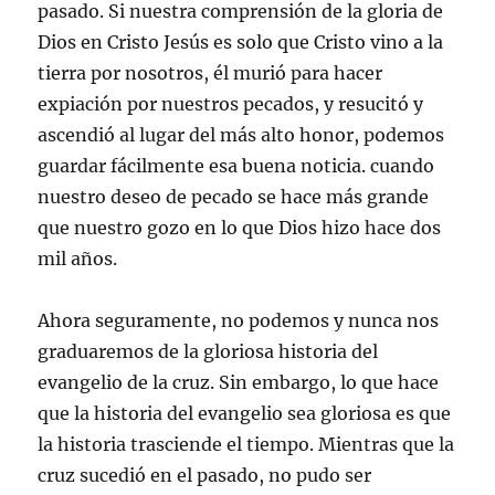
pasado. Si nuestra comprensión de la gloria de
Dios en Cristo Jesús es solo que Cristo vino a la
tierra por nosotros, él murió para hacer
expiación por nuestros pecados, y resucitó y
ascendió al lugar del más alto honor, podemos
guardar fácilmente esa buena noticia. cuando
nuestro deseo de pecado se hace más grande
que nuestro gozo en lo que Dios hizo hace dos
mil años.
Ahora seguramente, no podemos y nunca nos
graduaremos de la gloriosa historia del
evangelio de la cruz. Sin embargo, lo que hace
que la historia del evangelio sea gloriosa es que
la historia trasciende el tiempo. Mientras que la
cruz sucedió en el pasado, no pudo ser