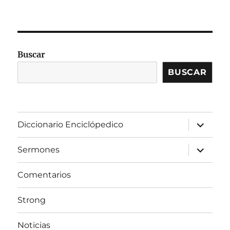
Buscar
BUSCAR
expandir
Diccionario Enciclópedico
el
menú
inferior
expandir
Sermones
el
menú
inferior
Comentarios
Strong
Noticias