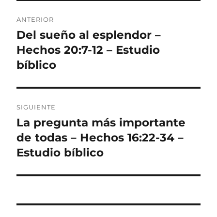
Navegación
ANTERIOR
de
Del sueño al esplendor –
Entrada
anterior:
Hechos 20:7-12 – Estudio
entradas
bíblico
SIGUIENTE
La pregunta más importante
Entrada
siguiente:
de todas – Hechos 16:22-34 –
Estudio bíblico