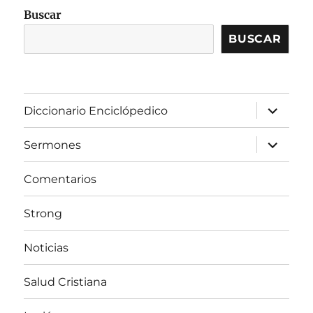
Buscar
BUSCAR
expandir
Diccionario Enciclópedico
el
menú
inferior
expandir
Sermones
el
menú
inferior
Comentarios
Strong
Noticias
Salud Cristiana