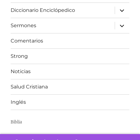
expandir
Diccionario Enciclópedico
el
menú
inferior
expandir
Sermones
el
menú
inferior
Comentarios
Strong
Noticias
Salud Cristiana
Inglés
Biblia