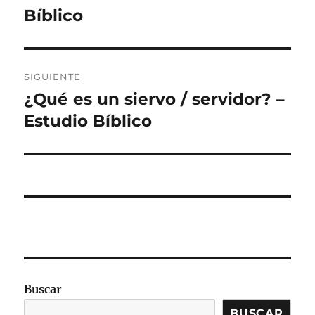
Bíblico
SIGUIENTE
¿Qué es un siervo / servidor? –
Entrada
siguiente:
Estudio Bíblico
Buscar
BUSCAR