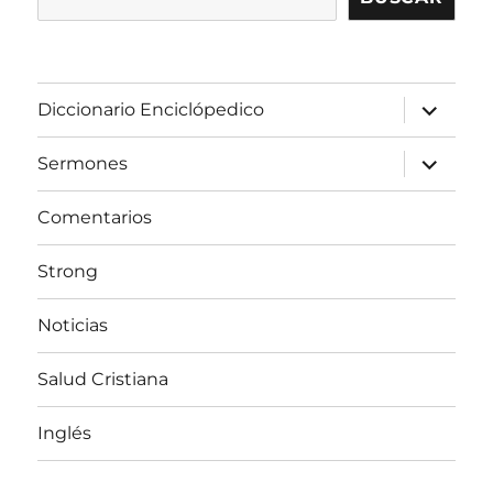
expandir
Diccionario Enciclópedico
el
menú
inferior
expandir
Sermones
el
menú
inferior
Comentarios
Strong
Noticias
Salud Cristiana
Inglés