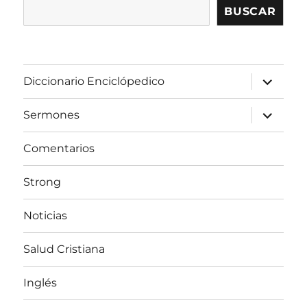
BUSCAR
expandir
Diccionario Enciclópedico
el
menú
inferior
expandir
Sermones
el
menú
inferior
Comentarios
Strong
Noticias
Salud Cristiana
Inglés