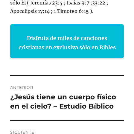
sólo Él ( Jeremías 23:5 ; Isaías 9:7 ;33:22 ;
Apocalipsis 17:14 ; 1 Timoteo 6:15 ).
Disfruta de miles de canciones
cristianas en exclusiva sólo en Bibles
Navegación
ANTERIOR
de
¿Jesús tiene un cuerpo físico
Entrada
anterior:
en el cielo? – Estudio Bíblico
entradas
SIGUIENTE