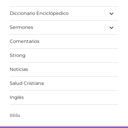
expandir
Diccionario Enciclópedico
el
menú
inferior
expandir
Sermones
el
menú
inferior
Comentarios
Strong
Noticias
Salud Cristiana
Inglés
Biblia