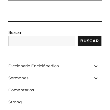
Buscar
BUSCAR
expandir
Diccionario Enciclópedico
el
menú
inferior
expandir
Sermones
el
menú
inferior
Comentarios
Strong