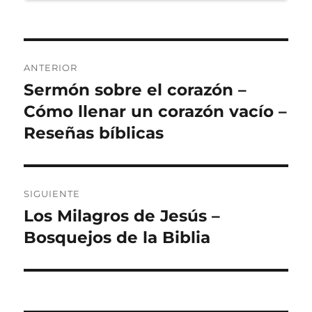
Navegación
ANTERIOR
de
Sermón sobre el corazón –
Entrada
anterior:
Cómo llenar un corazón vacío –
entradas
Reseñas bíblicas
SIGUIENTE
Los Milagros de Jesús –
Entrada
siguiente:
Bosquejos de la Biblia