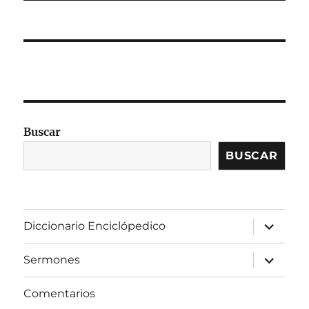
Buscar
BUSCAR
expandir
Diccionario Enciclópedico
el
menú
inferior
expandir
Sermones
el
menú
inferior
Comentarios