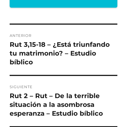
Navegación
ANTERIOR
de
Rut 3,15-18 – ¿Está triunfando
Entrada
anterior:
tu matrimonio? – Estudio
entradas
bíblico
SIGUIENTE
Rut 2 – Rut – De la terrible
Entrada
siguiente:
situación a la asombrosa
esperanza – Estudio bíblico