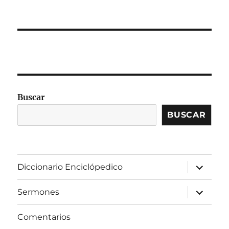
Buscar
BUSCAR
expandir
Diccionario Enciclópedico
el
menú
inferior
expandir
Sermones
el
menú
inferior
Comentarios