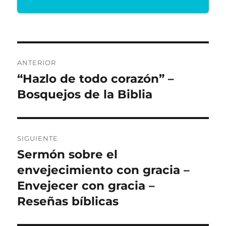
Navegación
ANTERIOR
de
“Hazlo de todo corazón” –
Entrada
anterior:
Bosquejos de la Biblia
entradas
SIGUIENTE
Sermón sobre el
Entrada
siguiente:
envejecimiento con gracia –
Envejecer con gracia –
Reseñas bíblicas