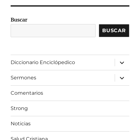
Buscar
BUSCAR
expandir
Diccionario Enciclópedico
el
menú
inferior
expandir
Sermones
el
menú
inferior
Comentarios
Strong
Noticias
Salud Cristiana