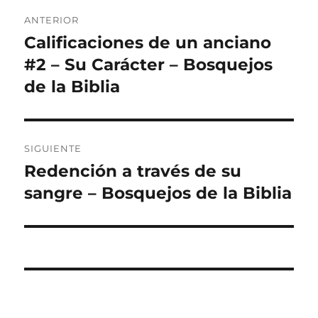
Navegación
ANTERIOR
de
Calificaciones de un anciano
Entrada
anterior:
#2 – Su Carácter – Bosquejos
entradas
de la Biblia
SIGUIENTE
Redención a través de su
Entrada
siguiente:
sangre – Bosquejos de la Biblia