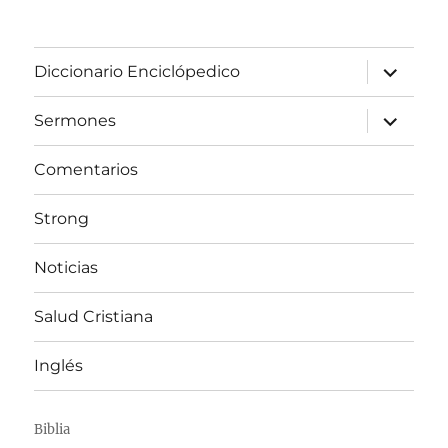
expandir
Diccionario Enciclópedico
el
menú
inferior
expandir
Sermones
el
menú
inferior
Comentarios
Strong
Noticias
Salud Cristiana
Inglés
Biblia