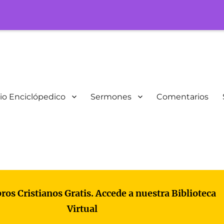
io Enciclópedico
Sermones
Comentarios
bros Cristianos Gratis. Accede a nuestra Biblioteca
Virtual