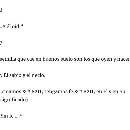
2!
…A él oíd.”
7
 semilla que cae en buenos suelo son los que oyen y hacen
 El sabio y el necio.
e creamos & # 8211; tengamos fe & # 8211; en Él y en Su
 significado)
“Sin fe ….”