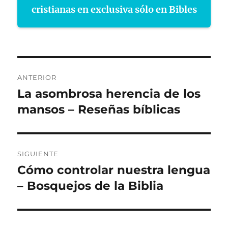
cristianas en exclusiva sólo en Bibles
Navegación
ANTERIOR
de
La asombrosa herencia de los
Entrada
anterior:
mansos – Reseñas bíblicas
entradas
SIGUIENTE
Cómo controlar nuestra lengua
Entrada
siguiente:
– Bosquejos de la Biblia