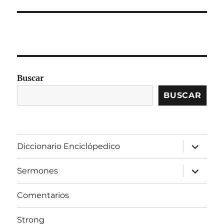
Buscar
BUSCAR
expandir
Diccionario Enciclópedico
el
menú
inferior
expandir
Sermones
el
menú
inferior
Comentarios
Strong