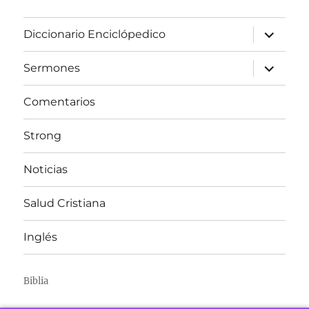
expandir
Diccionario Enciclópedico
el
menú
inferior
expandir
Sermones
el
menú
inferior
Comentarios
Strong
Noticias
Salud Cristiana
Inglés
Biblia