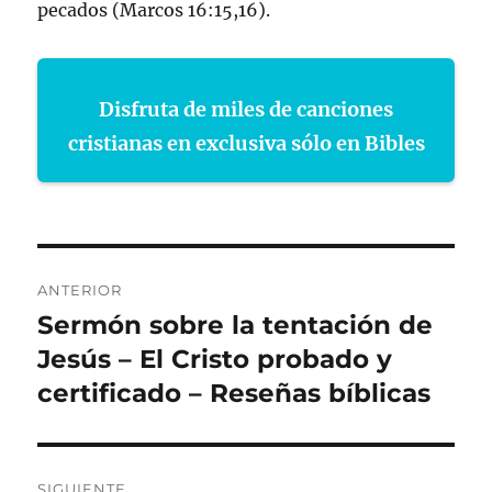
pecados (Marcos 16:15,16).
Disfruta de miles de canciones
cristianas en exclusiva sólo en Bibles
Navegación
ANTERIOR
de
Sermón sobre la tentación de
Entrada
anterior:
Jesús – El Cristo probado y
entradas
certificado – Reseñas bíblicas
SIGUIENTE