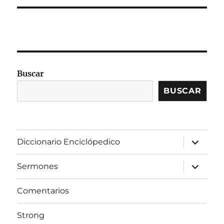
Buscar
BUSCAR
expandir
Diccionario Enciclópedico
el
menú
inferior
expandir
Sermones
el
menú
inferior
Comentarios
Strong