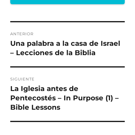
Navegación
ANTERIOR
de
Una palabra a la casa de Israel
Entrada
anterior:
– Lecciones de la Biblia
entradas
SIGUIENTE
La Iglesia antes de
Entrada
siguiente:
Pentecostés – In Purpose (1) –
Bible Lessons