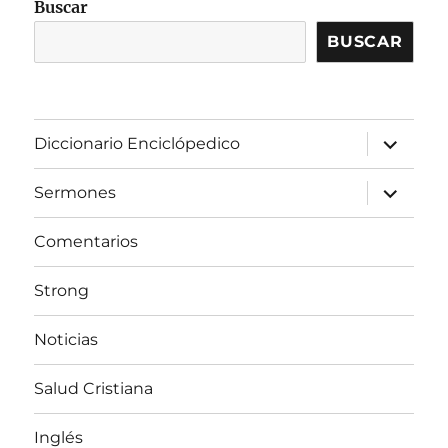
Buscar
BUSCAR
expandir
Diccionario Enciclópedico
el
menú
inferior
expandir
Sermones
el
menú
inferior
Comentarios
Strong
Noticias
Salud Cristiana
Inglés