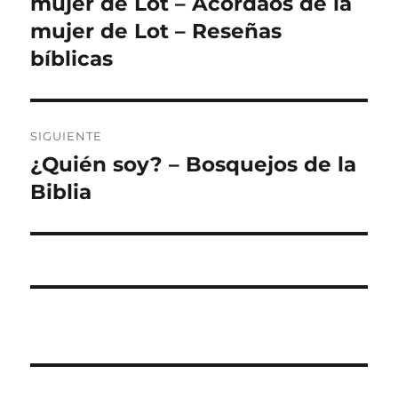
mujer de Lot – Acordaos de la
entradas
mujer de Lot – Reseñas
bíblicas
SIGUIENTE
¿Quién soy? – Bosquejos de la
Entrada
siguiente:
Biblia