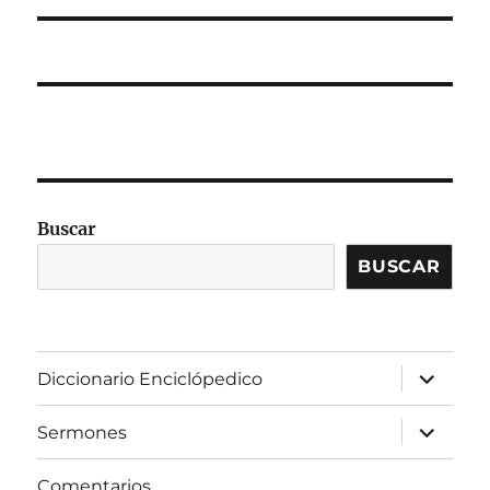
Buscar
BUSCAR
expandir
Diccionario Enciclópedico
el
menú
inferior
expandir
Sermones
el
menú
inferior
Comentarios