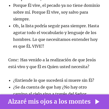
Porque Él vive, el pecado ya no tiene dominio
sobre mí. Porque Él vive, soy salvo para
siempre.
Oh, la lista podría seguir para siempre. Hasta
agotar todo el vocabulario y lenguaje de los
hombres. Lo que necesitamos entender hoy
es que ÉL VIVE!!
Conc: Has venido a la realización de que Jesús
está vivo y que Él es Quien usted necesita?
¿Entiende lo que sucederá si muere sin Él?
¿Se da cuenta de que hay ¿No hay otro
camino al cielo sino a través del Señor
Alzaré mis ojos a los montes
Jesucristo?
¿Sabías que Su muerte fue por ti?