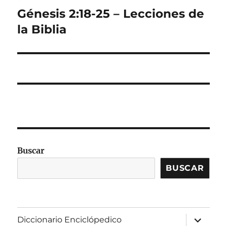
Génesis 2:18-25 – Lecciones de
Entrada
siguiente:
la Biblia
Buscar
BUSCAR
expandir
Diccionario Enciclópedico
el