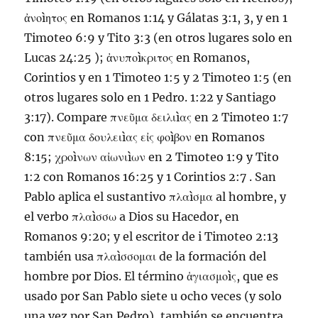
ἀνοìητος en
Romanos 1:14
y
Gálatas 3:1,
3
, y en
1
Timoteo 6:9 y
Tito 3:3
(en otros lugares solo en
Lucas 24:25
); ἀνυποìκριτος en Romanos,
Corintios y en
1 Timoteo 1:5
y
2 Timoteo 1:5
(en
otros lugares solo en
1 Pedro. 1:22
y
Santiago
3:17
). Compare πνεῦμα δειλιìας en
2 Timoteo 1:7
con πνεῦμα δουλειìας εἰς φοìβον en
Romanos
8:15
; χροìνων αἰωνιìων en
2 Timoteo 1:9
y
Tito
1:2 con
Romanos 16:25
y
1 Corintios 2:7
. San
Pablo aplica el sustantivo πλαìσμα al hombre, y
el verbo πλαìσσω a Dios su Hacedor, en
Romanos 9:20
; y el escritor de
i Timoteo 2:13
también usa πλαìσσομαι de la formación del
hombre por Dios. El término ἁγιασμοìς, que es
usado por San Pablo siete u ocho veces (y solo
una vez por San Pedro), también se encuentra