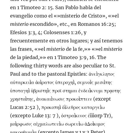
en
1 Timoteo 2: 15
. San Pablo habla del
evangelio como el «»misterio de Cristo», «»el
misterio
escondido», etc., en
Romanos 16:25
;
Efesios 3:3
,
4
;
Colosenses 1:26
, y
frecuentemente en otros lugares; y así tenemos
las frases, «»el
misterio
de la fe,»» «»el
misterio
de la piedad,»» en
1 Timoteo 3:9
,
16
. The
following thirty words are also peculiar to St.
Paul and to the pastoral Epistles: ἀνεìγκλητος
αὐταρκειìα ἀοìρατος ὑπεροχηì, σεμνοìς μεσιìτης
ὑποταγηì ὑβριστηìς προϊ στημαι ἐνδειìκνυμι πρᾳοτης
χρηστοìτης, ἀνακαιìνωσις προκοìπτειν (except
Lucas 2:52
), προκοπηì ὀìλεθρος καταργεìω
(excepto
Luke 13: 7
), ὀστραìκινος ἐìììorp Tr),
μοìρφωσις αἰχμαλωτευìω σωρευìω ἀΔοìκιμος
μακροθυμιìα (excepto James y 1 y 2 Peter),