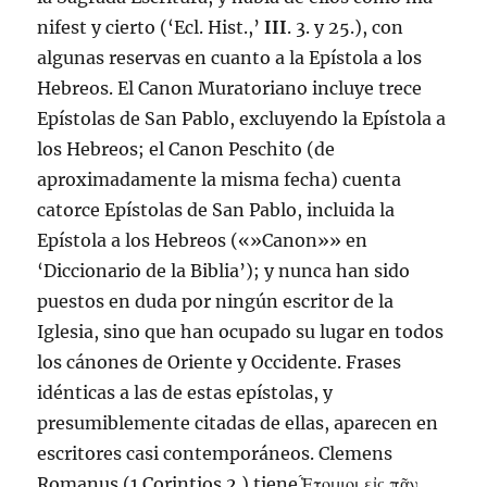
nifest y cierto (‘Ecl. Hist.,’
III
. 3. y 25.), con
algunas reservas en cuanto a la Epístola a los
Hebreos. El Canon Muratoriano incluye trece
Epístolas de San Pablo, excluyendo la Epístola a
los Hebreos; el Canon Peschito (de
aproximadamente la misma fecha) cuenta
catorce Epístolas de San Pablo, incluida la
Epístola a los Hebreos («»Canon»» en
‘Diccionario de la Biblia’); y nunca han sido
puestos en duda por ningún escritor de la
Iglesia, sino que han ocupado su lugar en todos
los cánones de Oriente y Occidente. Frases
idénticas a las de estas epístolas, y
presumiblemente citadas de ellas, aparecen en
escritores casi contemporáneos. Clemens
Romanus (
1 Corintios 2
.) tiene ̔́Ετοιμοι εἰς πᾶν