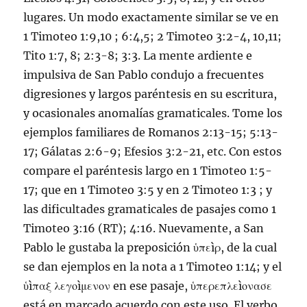
lugares. Un modo exactamente similar se ve en
1 Timoteo 1:9
,
10
;
6:4
,
5
;
2 Timoteo 3:2-4
,
10,
11
;
Tito 1:7
,
8
;
2:3-8
;
3:3
. La mente ardiente e
impulsiva de San Pablo condujo a frecuentes
digresiones y largos paréntesis en su escritura,
y ocasionales anomalías gramaticales. Tome los
ejemplos familiares de
Romanos 2:13-15
;
5:13-
17
;
Gálatas 2:6-9
;
Efesios 3:2-21
, etc. Con estos
compare el paréntesis largo en
1 Timoteo 1:5-
17
; que en
1 Timoteo 3:5
y en
2 Timoteo 1:3
; y
las dificultades gramaticales de pasajes como
1
Timoteo 3:16
(RT); 4:16. Nuevamente, a San
Pablo le gustaba la preposición ὑπεìρ, de la cual
se dan ejemplos en la nota a
1 Timoteo 1:14
; y el
ὑìπαξ λεγοìμενον en ese pasaje, ὑπερεπλεìονασε
está en marcado acuerdo con este uso. El verbo