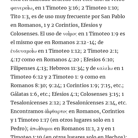
φανεροìω, en
1 Timoteo 3:16
;
2 Timoteo 1:10
;
Tito 1:3
, es de uso muy frecuente por San Pablo
en Romanos, 1 y 2 Corintios, Efesios y
Colosenses. El uso de νοìμος en
1 Timoteo 1:9
es
el mismo que en
Romanos 2:12-14
; de
ἐνδυναμοìω en
1 Timoteo 1:12
;
2 Timoteo 2:1
;
4:17
como en
Romanos 4:20
;
Efesios 6:10
;
Filipenses 4:13
;
Hebreos 11:34
; y de καλεìω en
1
Timoteo 6:12
y
2 Timoteo 1: 9
como en
Romanos 8:30
;
9:24
;
1 Corintios 1:9
;
7:15
, etc.;
Gálatas 1:6
, etc.;
Efesios 4:1
;
Colosenses 3:15
;
1
Tesalonicenses 2:12
;
2 Tesalonicenses 2:14
, etc.
Encontramos ἀìφθαρτος en Romanos, Corintios
y
1 Timoteo 1:17
(en otros lugares solo en 1
Pedro); ἀπωìθομαι en
Romanos 11:1
,
2
y en
1
Timoteo 1:19
(en otros lugares solo en Hechos);