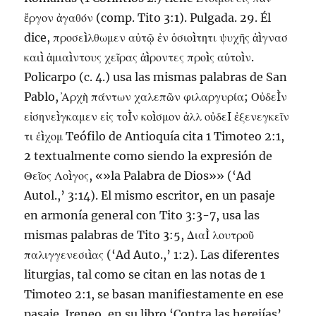
ἔργον ἀγαθόν (comp.
Tito 3:1
). Pulgada. 29. Él
dice, προσεìλθωμεν αὐτῷ ἐν ὁσιοìτητι ψυχῆς ἀìγνασ
καιì ἀμιαìντους χεῖρας ἀìροντες προìς αὐτοìν.
Policarpo (c. 4.) usa las mismas palabras de San
Pablo, ̓Αρχὴ πάντων χαλεπῶν φιλαργυρία; ΟὐδεÌν
εἰσηνεìγκαμεν εἰς τοÌν κοìσμον ἀλλ οὐδεI ἐξενεγκεῖν
τι ἐìχομ Teófilo de Antioquía cita
1 Timoteo 2:1
,
2 textualmente como siendo la expresión de
Θεῖος Λοìγος, «»la Palabra de Dios»» (‘Ad
Autol.,’ 3:14). El mismo escritor, en un pasaje
en armonía general con
Tito 3:3-7
, usa las
mismas palabras de
Tito 3:5
, ΔιαÌ λουτροῦ
παλιγγενεσιìας (‘Ad Auto.,’ 1:2). Las diferentes
liturgias, tal como se citan en las notas de
1
Timoteo 2:1
, se basan manifiestamente en ese
pasaje. Ireneo, en su libro ‘Contra las herejías’,