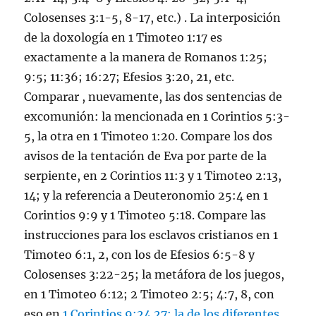
Colosenses 3:1-5
,
8-17
, etc.) . La interposición
de la doxología en
1 Timoteo 1:17
es
exactamente a la manera de
Romanos 1:25
;
9:5
;
11:36
;
16:27
;
Efesios 3:20
,
21
, etc.
Comparar , nuevamente, las dos sentencias de
excomunión: la mencionada en
1 Corintios 5:3-
5
, la otra en
1 Timoteo 1:20
. Compare los dos
avisos de la tentación de Eva por parte de la
serpiente, en
2 Corintios 11:3
y
1 Timoteo 2:13
,
14
; y la referencia a
Deuteronomio 25:4
en
1
Corintios 9:9
y
1 Timoteo 5:18
. Compare las
instrucciones para los esclavos cristianos en
1
Timoteo 6:1
,
2
, con los de
Efesios 6:5-8
y
Colosenses 3:22-25
; la metáfora de los juegos,
en
1 Timoteo 6:12
;
2 Timoteo 2:5
;
4:7
,
8
, con
eso en
1 Corintios 9:24
27
; la de los diferentes