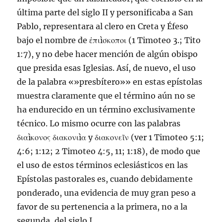
última parte del siglo II y personificaba a San
Pablo, representara al clero en Creta y Éfeso
bajo el nombre de ἐπιìσκοποι (1 Timoteo 3.;
Tito
1:7
), y no debe hacer mención de algún obispo
que presida esas Iglesias. Así, de nuevo, el uso
de la palabra «»presbítero»» en estas epístolas
muestra claramente que el término aún no se
ha endurecido en un término exclusivamente
técnico. Lo mismo ocurre con las palabras
διαìκονος διακονιìα y διακονεῖν (ver
1 Timoteo 5:1
;
4:6
;
1:12
;
2 Timoteo 4:5
,
11
;
1:18
), de modo que
el uso de estos términos eclesiásticos en las
Epístolas pastorales es, cuando debidamente
ponderado, una evidencia de muy gran peso a
favor de su pertenencia a la primera, no a la
segunda, del siglo I.