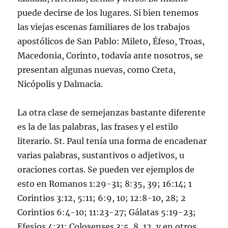
puede decirse de los lugares. Si bien tenemos
las viejas escenas familiares de los trabajos
apostólicos de San Pablo: Mileto, Éfeso, Troas,
Macedonia, Corinto, todavía ante nosotros, se
presentan algunas nuevas, como Creta,
Nicópolis y Dalmacia.
La otra clase de semejanzas bastante diferente
es la de las palabras, las frases y el estilo
literario. St. Paul tenía una forma de encadenar
varias palabras, sustantivos o adjetivos, u
oraciones cortas. Se pueden ver ejemplos de
esto en
Romanos 1:29-31
;
8:35
,
39
;
16:14
;
1
Corintios 3:12
,
5
:11;
6:9
,
10
;
12:8-10
,
28;
2
Corintios 6:4-10
;
11:23-27
;
Gálatas 5:19-23
;
Efesios 4:31
;
Colosenses 3:5
,
8
,
12
, y en otros