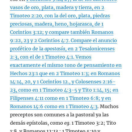
vasos de oro, plata, madera y tierra, en
2
Timoteo 2:20
, con la del oro, plata, piedras
preciosas, madera, heno, hojarasca, de
1
Corintios 3:12
; y compare también
Romanos
9:22
,
23
y
2 Corintios 4:7
. Compare el anuncio
profético de la
apostasía
, en
2 Tesalonicenses
2:3
, con el de
1 Timoteo 4:1
. Vemos
exactamente el mismo tono de pensamiento en
Hechos 23:1
que en
2 Timoteo 1:3
; en
Romanos
14:14
,
20
, y 1 Corintios 12., y
Colosenses 2:16-
23
, como en
1 Timoteo 4:3-5
y
Tito 1:14
,
15
; en
Filipenses 4:11
como en
1 Timoteo 6:8; y en
Romanos 14:6
como en
1 Timoteo 4:3
. Muchos
preceptos son comunes a la pastoral ya las
demás epístolas, como
eg
.
1 Timoteo 3:2
;
Tito
1:8
, y
Romanos 12:13
;
1 Timoteo 5:10
y