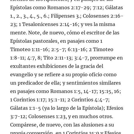
Epístolas como
Romanos 2:17-29
;
7:12
; Gálatas
1.,
2
.,
3
.,
4
.,
5
.,
6
.;
Filipenses 3
.;
Colosenses 2:16-
23
;
1 Tesalonicenses 2:14-16
; y ves la misma
mente. Note, de nuevo, cómo el escritor de las
Epístolas pastorales, en pasajes como
1
Timoteo 1:11-16
;
2:5-7
;
6:13-16
;
2 Timoteo
1:8-11
;
4:7
,
8
;
Tito 2:11-13
;
3:4-7
, prorrumpe en
exultantes exhibiciones de la gracia del
evangelio y se refiere a su propio oficio como
un predicador de ella; y sentimientos similares
en pasajes como
Romanos 1:5
,
14-17
;
15:15
,
16
;
1 Corintios 1:17
;
15:1-11
;
2 Corintios 4:4-7
;
Gálatas 1:1-5
(ya lo largo de la Epístola);
Efesios
3:7-12
;
Colosenses 1:23
, y en muchos otros.
Compárese, de nuevo, con las alusiones a su
propia conversión, en
1 Corintios 15:9
y
Efesios