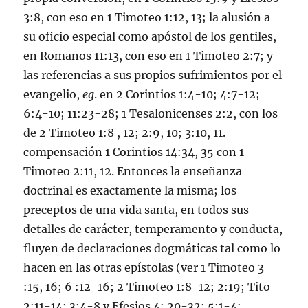
3:8
, con eso en
1 Timoteo 1:12
,
13
; la alusión a
su oficio especial como apóstol de los gentiles,
en
Romanos 11:13
, con eso en
1 Timoteo 2:7
; y
las referencias a sus propios sufrimientos por el
evangelio,
eg
. en
2 Corintios 1:4-10
;
4:7-12
;
6:4-10
;
11:23-28
;
1 Tesalonicenses 2:2
, con los
de
2 Timoteo 1:8
,
12
;
2:9
,
10
;
3:10
,
11
.
compensación
1 Corintios 14:34
,
35
con
1
Timoteo 2:11
,
12
. Entonces la enseñanza
doctrinal es exactamente la misma; los
preceptos de una vida santa, en todos sus
detalles de carácter, temperamento y conducta,
fluyen de declaraciones dogmáticas tal como lo
hacen en las otras epístolas (ver
1 Timoteo 3
:15
,
16
;
6 :12-16
;
2 Timoteo 1:8-12
;
2:19
;
Tito
2:11-14
;
3:4-8
y
Efesios 4: 20-32
;
5:1-4
;