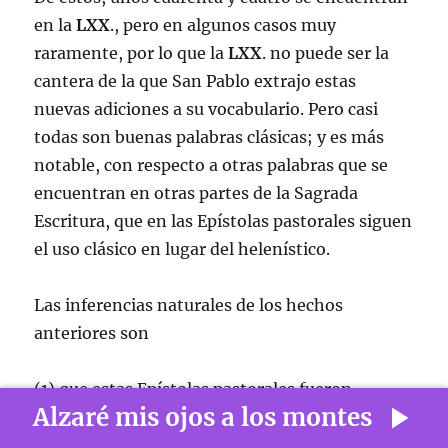
en la
LXX
., pero en algunos casos muy
raramente, por lo que la
LXX
. no puede ser la
cantera de la que San Pablo extrajo estas
nuevas adiciones a su vocabulario. Pero casi
todas son buenas palabras clásicas; y es más
notable, con respecto a otras palabras que se
encuentran en otras partes de la Sagrada
Escritura, que en las Epístolas pastorales siguen
el uso clásico en lugar del helenístico.
Las inferencias naturales de los hechos
anteriores son
(1) que estas Epístolas pastorales fueron
Alzaré mis ojos a los montes
escritas más tarde que las otras Epístolas;