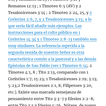
Romanos 12:13
;
1 Timoteo 6:5
(AV) y
2
Tesalonicenses 3:14
;
2 Timoteo 2:24
,
25
, y
2
Corintios 2:6,
7
, y
2 Tesalonicenses 3:15
; a lo
que sería fácil añadir más ejemplos. Las
instrucciones para el culto público en
1
Corintios 14:34
y
1 Timoteo 2:8-13
también son
muy similares. La referencia repetida a la
segunda venida de nuestro Señor es otra
característica común a la pastoral y a las demás
Epístolas de San Pablo (ver
1 Timoteo 6:14
;
2
Timoteo 4:1
,
8
;
Tito 2:13
, comparado con
1
Corintios 1:7;
15:23
;
1 Tesalonicenses 2:19;
3:13
;
5:23;
2 Tesalonicenses 2:1
,
8
;
Filipenses 3:20
,
etc.). Existe una marcada semejanza de
pensamiento entre
Tito 3:3-7
y
Efesios 2:2-8
;
entre
Tito 3:5
y
Efesios 5:26
. Nótese, de nuevo,