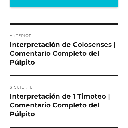
Navegación
ANTERIOR
de
Interpretación de Colosenses |
Entrada
anterior:
Comentario Completo del
entradas
Púlpito
SIGUIENTE
Interpretación de 1 Timoteo |
Entrada
siguiente:
Comentario Completo del
Púlpito