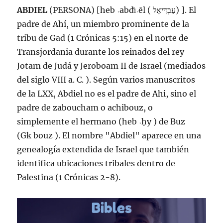
ABDIEL
(PERSONA) [heb ˓abdı̂˒ēl ( עַבְדִּיאֵל) ]. El
padre de Ahí, un miembro prominente de la
tribu de Gad (1 Crónicas 5:15) en el norte de
Transjordania durante los reinados del rey
Jotam de Judá y Jeroboam II de Israel (mediados
del siglo VIII a. C. ). Según varios manuscritos
de la LXX, Abdiel no es el padre de Ahi, sino el
padre de zaboucham o achibouz, o
simplemente el hermano (heb ˒ḥy ) de Buz
(Gk bouz ). El nombre "Abdiel" aparece en una
genealogía extendida de Israel que también
identifica ubicaciones tribales dentro de
Palestina (1 Crónicas 2-8).