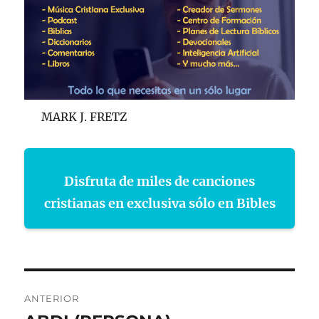
MARK J. FRETZ
Disfruta de miles de canciones
cristianas en exclusiva sólo en Bibles
Navegación
ANTERIOR
de