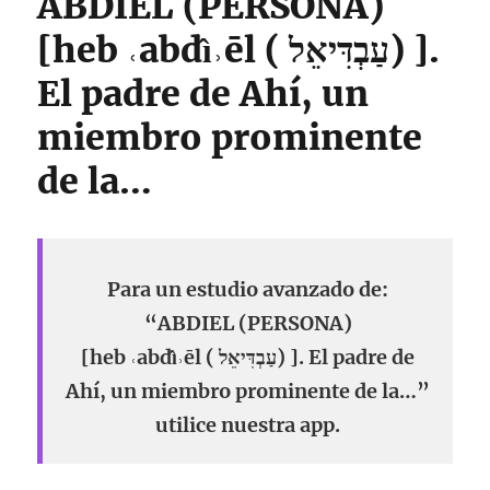
ABDIEL (PERSONA)
[heb ˓abdı̂˒ēl ( עַבְדִּיאֵל) ].
El padre de Ahí, un
miembro prominente
de la…
Para un estudio avanzado de:
“ABDIEL (PERSONA)
[heb ˓abdı̂˒ēl ( עַבְדִּיאֵל) ]. El padre de
Ahí, un miembro prominente de la…”
utilice nuestra app.