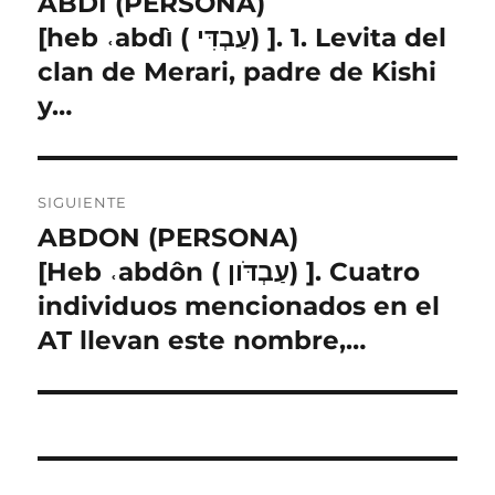
ABDI (PERSONA)
Entrada
anterior:
[heb ˓abdı̂ ( עַבְדִּי) ]. 1. Levita del
entradas
clan de Merari, padre de Kishi
y…
SIGUIENTE
ABDON (PERSONA)
Entrada
siguiente:
[Heb ˓abdôn ( עַבְדֹּון) ]. Cuatro
individuos mencionados en el
AT llevan este nombre,…