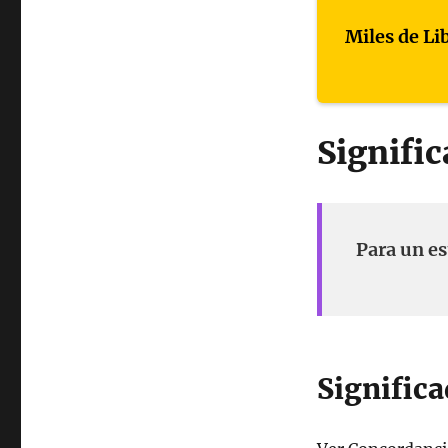
Miles de Li
Signific
Para un es
Significa