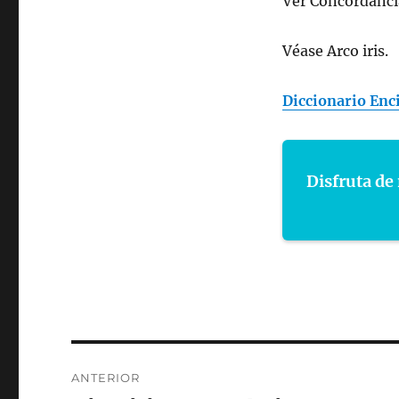
Ver Concordanci
Véase Arco iris.
Diccionario Enci
Disfruta de 
Navegación
ANTERIOR
de