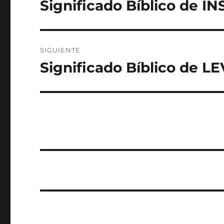
Significado Bíblico de
Entrada
anterior:
entradas
SIGUIENTE
Significado Bíblico de 
Entrada
siguiente: