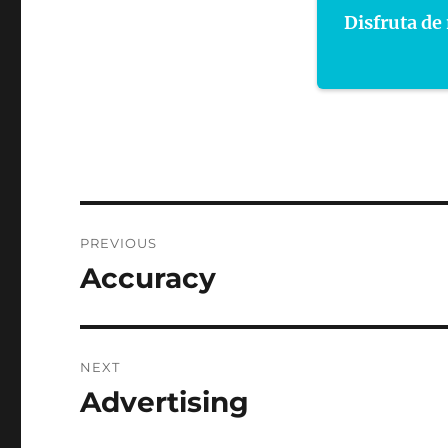
Disfruta de 
Post
PREVIOUS
navigation
Accuracy
Previous
post:
NEXT
Advertising
Next
post: