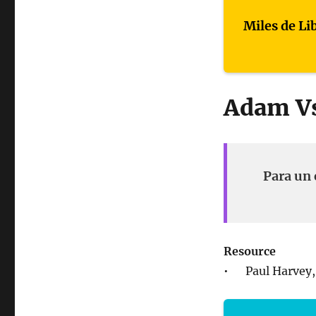
Miles de Li
Adam Vs
Para un 
Resource
• Paul Harvey, T