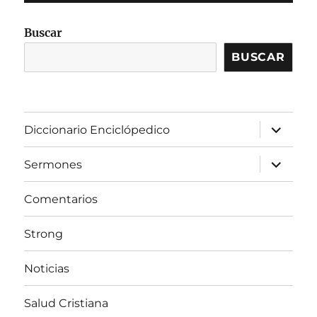
Buscar
BUSCAR
expandir
Diccionario Enciclópedico
el
menú
inferior
expandir
Sermones
el
menú
inferior
Comentarios
Strong
Noticias
Salud Cristiana