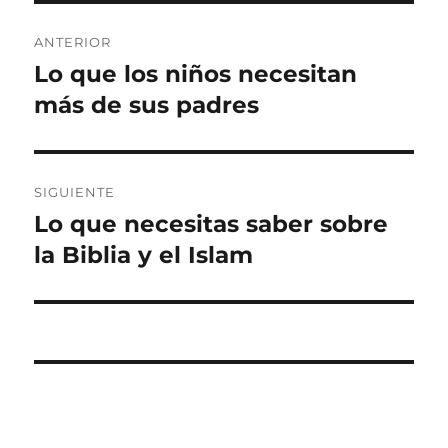
Navegación
ANTERIOR
de
Lo que los niños necesitan
Entrada
anterior:
más de sus padres
entradas
SIGUIENTE
Lo que necesitas saber sobre
Entrada
siguiente:
la Biblia y el Islam