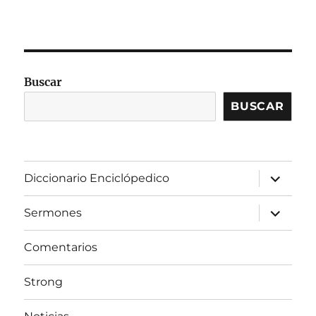
Buscar
BUSCAR
expandir
Diccionario Enciclópedico
el
menú
inferior
expandir
Sermones
el
menú
inferior
Comentarios
Strong