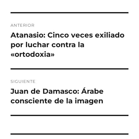
Navegación
ANTERIOR
de
Atanasio: Cinco veces exiliado
Entrada
anterior:
por luchar contra la
entradas
«ortodoxia»
SIGUIENTE
Juan de Damasco: Árabe
Entrada
siguiente:
consciente de la imagen