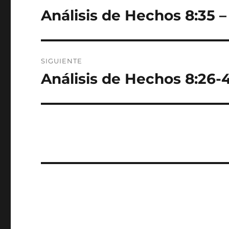
de
Análisis de Hechos 8:35 –
Entrada
anterior:
entradas
SIGUIENTE
Análisis de Hechos 8:26-4
Entrada
siguiente: