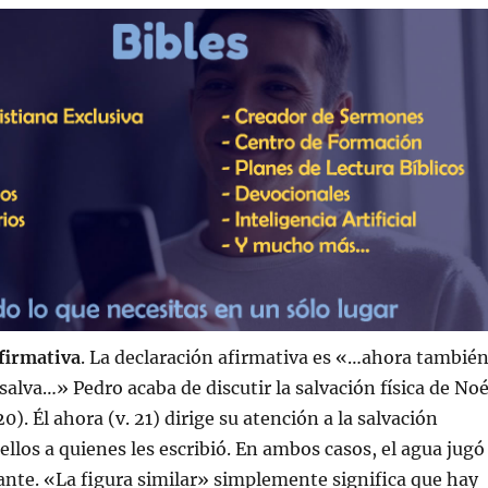
afirmativa
. La declaración afirmativa es «…ahora tambié
salva…» Pedro acaba de discutir la salvación física de No
 20). Él ahora (v. 21) dirige su atención a la salvación
ellos a quienes les escribió. En ambos casos, el agua jugó
nte. «La figura similar» simplemente significa que hay