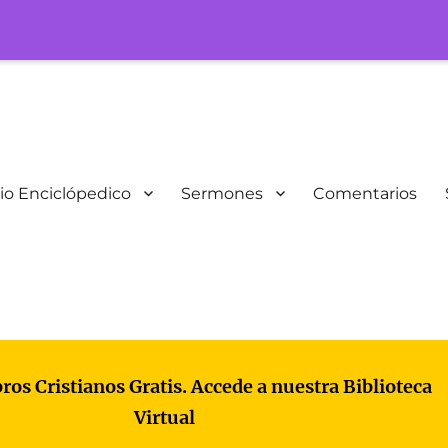
io Enciclópedico
Sermones
Comentarios
bros Cristianos Gratis. Accede a nuestra Biblioteca
Virtual