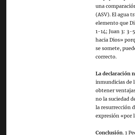
una comparación
(ASV). El agua t
elemento que Di
1-14; Juan 3: 3-
hacia Dios» porq
se somete, puede
correcto.
La declaración 
inmundicias de 
obtener ventajas
no la suciedad d
la resurrección d
expresión «por l
Conclusión
. 1 P