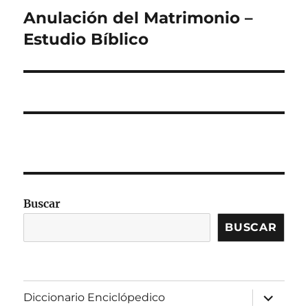
Anulación del Matrimonio –
Entrada
siguiente:
Estudio Bíblico
Buscar
BUSCAR
expandir
Diccionario Enciclópedico
el