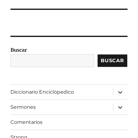
Buscar
BUSCAR
expandir
Diccionario Enciclópedico
el
menú
inferior
expandir
Sermones
el
menú
inferior
Comentarios
Strong