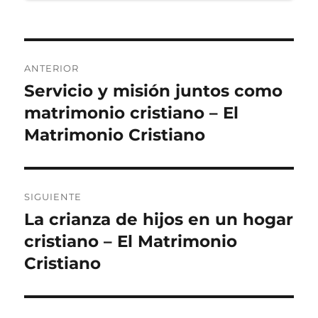
Navegación
ANTERIOR
de
Servicio y misión juntos como
Entrada
anterior:
matrimonio cristiano – El
entradas
Matrimonio Cristiano
SIGUIENTE
La crianza de hijos en un hogar
Entrada
siguiente:
cristiano – El Matrimonio
Cristiano