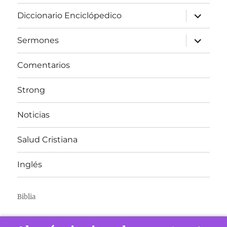
expandir
Diccionario Enciclópedico
el
menú
inferior
expandir
Sermones
el
menú
inferior
Comentarios
Strong
Noticias
Salud Cristiana
Inglés
Biblia